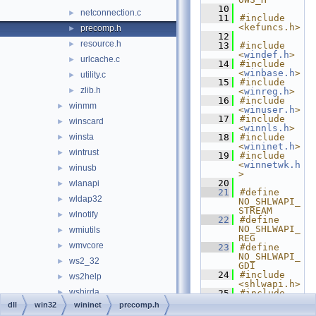
   10
netconnection.c
►
   11
#include 
<kefuncs.h>
precomp.h
►
   12
resource.h
►
   13
#include 
<
windef.h
>
urlcache.c
►
   14
#include 
<
winbase.h
>
utility.c
►
   15
#include 
zlib.h
►
<
winreg.h
>
   16
#include 
winmm
►
<
winuser.h
>
   17
#include 
winscard
►
<
winnls.h
>
winsta
   18
#include 
►
<
wininet.h
>
wintrust
►
   19
#include 
<
winnetwk.h
winusb
►
>
   20
wlanapi
►
   21
#define 
wldap32
►
NO_SHLWAPI_
STREAM
wlnotify
►
   22
#define 
NO_SHLWAPI_
wmiutils
►
REG
wmvcore
►
   23
#define 
NO_SHLWAPI_
ws2_32
►
GDI
   24
#include 
ws2help
►
<shlwapi.h>
wshirda
►
   25
#include 
<
ws2tcpip.h
dll
win32
wininet
precomp.h
wshom.ocx
►
>