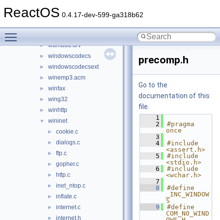
version
►
ReactOS
vssapi
►
0.4.17-dev-599-ga318b62
wbemdisp
►
Toggle main menu visibility
wbemprox
►
wdmaud.drv
►
windowscodecs
►
precomp.h
windowscodecsext
►
winemp3.acm
►
Go to the
winfax
►
documentation of this
wing32
►
file.
winhttp
►
    1
wininet
▼
    2
#pragma 
once
cookie.c
►
    3
dialogs.c
►
    4
#include 
<assert.h>
ftp.c
►
    5
#include 
<stdio.h>
gopher.c
►
    6
#include 
http.c
<wchar.h>
►
    7
inet_ntop.c
►
    8
#define 
_INC_WINDOW
inflate.c
►
S
    9
#define 
internet.c
►
COM_NO_WIND
internet.h
►
OWS_H