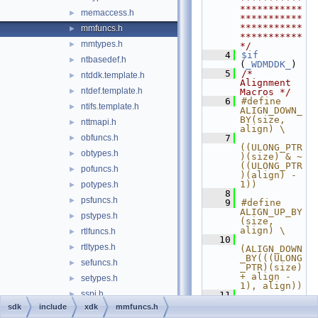
***********
memaccess.h
►
***********
***********
mmfuncs.h
►
***********
mmtypes.h
►
*/
    4
$if
ntbasedef.h
►
(
_WDMDDK_
)
    5
/* 
ntddk.template.h
►
Alignment 
ntdef.template.h
►
Macros */
    6
#define 
ntifs.template.h
►
ALIGN_DOWN_
BY(size, 
nttmapi.h
►
align) \
obfuncs.h
    7
►
((ULONG_PTR
obtypes.h
►
)(size) & ~
((ULONG_PTR
pofuncs.h
►
)(align) - 
1))
potypes.h
►
    8
psfuncs.h
►
    9
#define 
ALIGN_UP_BY
pstypes.h
►
(size, 
align) \
rtlfuncs.h
►
   10
rtltypes.h
►
(ALIGN_DOWN
_BY(((ULONG
sefuncs.h
►
_PTR)(size) 
+ align - 
setypes.h
►
1), align))
sspi.h
►
   11
   12
#define 
sdk
include
xdk
mmfuncs.h
wdm.template.h
►
ALIGN_DOWN_