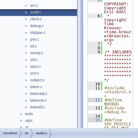
COPYRIGHT:   
acl.c
►
Copyright 
Eric Kohl
audit.c
►
    6
 *              
client.c
►
Copyright 
Timo 
debug.c
►
Kreuzer 
<timo.kreuz
objtype.c
►
er@reactos.
priv.c
►
org>
    7
 */
sd.c
►
    8
    9
/* INCLUDES 
semgr.c
►
***********
sid.c
***********
►
***********
sqos.c
►
***********
***********
srm.c
►
***********
*/
subject.c
►
   10
token.c
►
   11
#include 
<ntoskrnl.h
tokenadj.c
►
>
   12
#define 
tokencls.c
►
NDEBUG
tokenlif.c
►
   13
#include 
<debug.h>
tests
►
   14
   15
#define 
vdm
►
SEP_PRIVILE
vf
►
GE_SET_MAX_
COUNT 60
ntoskrnl
se
audit.c
wmi
►
   16