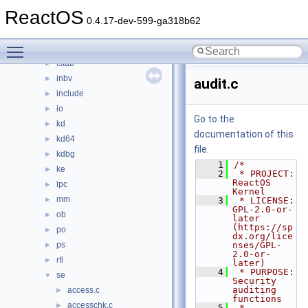
config
►
ReactOS
dbgk
►
0.4.17-dev-599-ga318b62
ex
►
Toggle main menu visibility
fsrtl
►
fstub
►
inbv
►
audit.c
include
►
io
►
Go to the
kd
►
documentation of this
kd64
►
file.
kdbg
►
    1
/*
ke
►
    2
 * PROJECT:     
ReactOS 
lpc
►
Kernel
mm
►
    3
 * LICENSE:     
GPL-2.0-or-
ob
►
later 
(https://sp
po
►
dx.org/lice
ps
nses/GPL-
►
2.0-or-
rtl
►
later)
    4
 * PURPOSE:     
se
▼
Security 
auditing 
access.c
►
functions
accesschk.c
►
    5
 * 