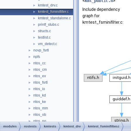
<
kmt_public.h
>
kmtest_drv.c
►
Include dependency
kmtest_fsminifilter.c
►
graph for
kmtest_standalone.c
►
kmtest_fsminifilter.c:
printf_stubs.c
►
structs.c
►
testlist.c
►
vm_detect.c
►
novp_fsrtl
►
npfs
►
ntos_cc
►
ntos_cm
►
ntos_ex
►
ntos_fsrtl
►
ntos_io
►
ntos_kd
►
ntos_ke
►
ntos_mm
►
ntos_ob
►
ntos_po
►
modules
rostests
kmtests
kmtest_drv
kmtest_fsminifilter.c
ntos_ps
►