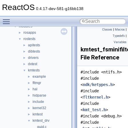
dll
►
ReactOS
drivers
►
0.4.17-dev-581-g16bb138
hal
►
Toggle main menu visibility
media
►
modules
▼
Classes
|
Macros
|
rosapps
►
Typedefs
|
rostests
▼
Variables
apitests
►
kmtest_fsminifilt
dibtests
►
File Reference
drivers
►
dxtest
►
kmtests
▼
#include <ntifs.h>
example
►
#include
fltmgr
►
<
ndk/ketypes.h
>
hal
►
#include
hidparse
►
<
fltkernel.h
>
include
►
#include
kernel32
►
<
kmt_test.h
>
kmtest
►
#include <debug.h>
kmtest_drv
▼
#include
guid.c