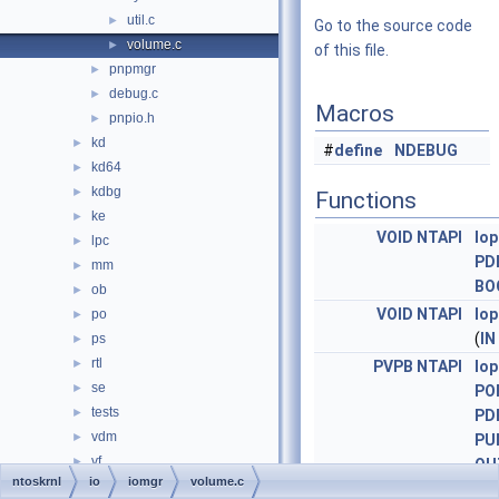
util.c
►
Go to the source code
volume.c
►
of this file.
pnpmgr
►
debug.c
►
Macros
pnpio.h
►
kd
►
#
define
NDEBUG
kd64
►
kdbg
►
Functions
ke
►
VOID
NTAPI
Io
lpc
►
PD
mm
►
BO
ob
►
VOID
NTAPI
Io
po
►
(
IN
ps
►
rtl
►
PVPB
NTAPI
Io
se
►
PO
tests
►
PD
vdm
►
PU
vf
►
OU
ntoskrnl
io
iomgr
volume.c
wmi
►
NTSTATUS
NTAPI
Io