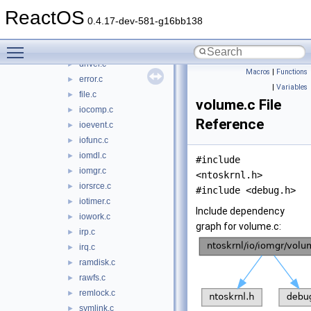
bootlog.c
►
ReactOS
controller.c
►
0.4.17-dev-581-g16bb138
device.c
►
Toggle main menu visibility
deviface.c
►
driver.c
►
Macros
|
Functions
error.c
►
|
Variables
file.c
►
volume.c File
iocomp.c
►
Reference
ioevent.c
►
iofunc.c
►
iomdl.c
►
#include
iomgr.c
►
<ntoskrnl.h>
iorsrce.c
►
#include <debug.h>
iotimer.c
►
Include dependency
iowork.c
►
graph for volume.c:
irp.c
►
irq.c
►
ramdisk.c
►
rawfs.c
►
remlock.c
►
symlink.c
►