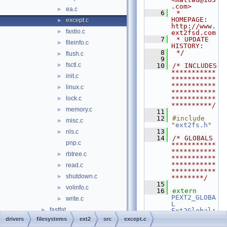
.com>
ea.c
►
    6
 * 
HOMEPAGE:         
except.c
►
http://www.
fastio.c
►
ext2fsd.com
    7
 * UPDATE 
fileinfo.c
►
HISTORY:
    8
 */
flush.c
►
    9
fsctl.c
►
   10
/* INCLUDES 
***********
init.c
►
***********
***********
linux.c
►
***********
lock.c
***********
►
**********/
memory.c
►
   11
   12
#include 
misc.c
►
"
ext2fs.h
"
   13
nls.c
►
   14
/* GLOBALS 
pnp.c
***********
***********
rbtree.c
►
***********
***********
read.c
►
***********
shutdown.c
►
********/
   15
volinfo.c
►
   16
extern
PEXT2_GLOBA
write.c
►
L
fastfat
►
Ext2Global
;
   17
drivers
filesystems
ext2
src
except.c
fs_rec
►
   18
/* 