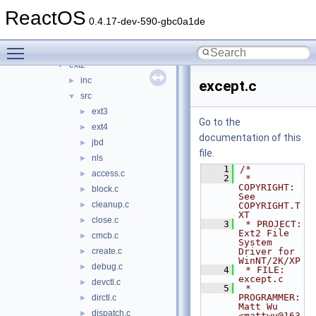
crypto
►
ReactOS
filesystems
▼
0.4.17-dev-590-gbc0a1de
btrfs
►
Toggle main menu visibility
cdfs
►
ext2
▼
inc
►
except.c
src
▼
ext3
►
Go to the
ext4
►
documentation of this
jbd
►
file.
nls
►
    1
/*
access.c
►
    2
 * 
COPYRIGHT:        
block.c
►
See 
cleanup.c
►
COPYRIGHT.T
XT
close.c
►
    3
 * PROJECT:          
Ext2 File 
cmcb.c
►
System 
create.c
Driver for 
►
WinNT/2K/XP
debug.c
►
    4
 * FILE:             
except.c
devctl.c
►
    5
 * 
PROGRAMMER:       
dirctl.c
►
Matt Wu 
dispatch.c
►
<mattwu@163