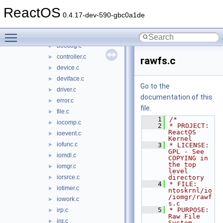
io
▼
ReactOS
iomgr
▼
0.4.17-dev-590-gbc0a1de
adapter.c
►
Toggle main menu visibility
arcname.c
►
bootlog.c
►
controller.c
►
rawfs.c
device.c
►
deviface.c
►
Go to the
driver.c
►
documentation of this
error.c
►
file.
file.c
►
    1
/*
iocomp.c
►
    2
* PROJECT:         
ReactOS 
ioevent.c
►
Kernel
iofunc.c
►
    3
* LICENSE:         
GPL - See 
iomdl.c
►
COPYING in 
the top 
iomgr.c
►
level 
iorsrce.c
directory
►
    4
* FILE:            
iotimer.c
►
ntoskrnl/io
/iomgr/rawf
iowork.c
►
s.c
    5
* PURPOSE:         
irp.c
►
Raw File 
irq.c
►
System 