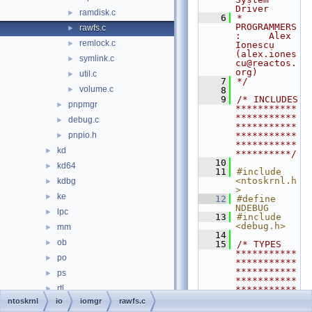
Driver
ramdisk.c
►
    6
* 
PROGRAMMERS
rawfs.c
►
:     Alex 
remlock.c
►
Ionescu 
(alex.iones
symlink.c
►
cu@reactos.
org)
util.c
►
    7
*/
volume.c
►
    8
    9
/* INCLUDES 
pnpmgr
►
***********
***********
debug.c
►
***********
pnpio.h
***********
►
***********
kd
►
**********/
   10
kd64
►
   11
#include 
<ntoskrnl.h
kdbg
►
>
ke
►
   12
#define 
NDEBUG
lpc
►
   13
#include 
<debug.h>
mm
►
   14
ob
►
   15
/* TYPES 
***********
po
►
***********
***********
ps
►
***********
rtl
►
***********
***********
ntoskrnl
io
iomgr
rawfs.c
se
►
*/