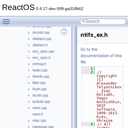
udf_info
►
ReactOS
cleanup.cpp
►
0.4.17-dev-599-ga318b62
close.cpp
►
Toggle main menu visibility
create.cpp
►
devcntrl.cpp
►
dircntrl.cpp
►
ntifs_ex.h
dldetect.cpp
►
dldetect.h
►
Go to the
env_spec.cpp
►
documentation of this
env_spec.h
►
file.
errmsg.h
►
    1
fastio.cpp
►
    2
// 
Copyright 
fileinfo.cpp
►
(C) 
filter.cpp
►
Alexander 
Telyatnikov
flush.cpp
►
, Ivan 
Keliukh, 
fscntrl.cpp
►
Yegor 
lockctrl.cpp
Anchishkin, 
►
SKIF 
mem.cpp
►
Software, 
1999-2013. 
mem.h
Kiev, 
Ukraine
misc.cpp
►
    3
// All 
namesup.cpp
►
rights 