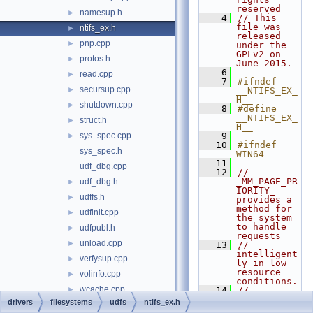
reserved
namesup.h
►
    4
// This 
file was 
ntifs_ex.h
►
released 
pnp.cpp
►
under the 
GPLv2 on 
protos.h
►
June 2015.
    6
read.cpp
►
    7
#ifndef 
secursup.cpp
►
__NTIFS_EX_
H__
shutdown.cpp
►
    8
#define 
__NTIFS_EX_
struct.h
►
H__
sys_spec.cpp
    9
►
   10
#ifndef 
sys_spec.h
WIN64
   11
udf_dbg.cpp
   12
// 
_MM_PAGE_PR
udf_dbg.h
►
IORITY_ 
udffs.h
►
provides a 
method for 
udfinit.cpp
►
the system 
to handle 
udfpubl.h
►
requests
unload.cpp
►
   13
// 
intelligent
verfysup.cpp
►
ly in low 
resource 
volinfo.cpp
►
conditions.
wcache.cpp
►
   14
//
   15
// 
drivers
filesystems
udfs
ntifs_ex.h
wcache.h
LowPagePrio