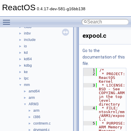
config
►
ReactOS
dbgk
►
0.4.17-dev-581-g16bb138
ex
►
Toggle main menu visibility
fsrtl
►
fstub
►
inbv
►
expool.c
include
►
io
►
Go to the
kd
►
documentation of this
kd64
►
file.
kdbg
►
    1
/*
ke
►
    2
 * PROJECT:         
ReactOS 
lpc
►
Kernel
mm
▼
    3
 * LICENSE:         
BSD - See 
amd64
►
COPYING.ARM 
in the top 
arm
►
level 
ARM3
directory
▼
    4
 * FILE:            
arm
►
ntoskrnl/mm
/ARM3/expoo
i386
►
l.c
    5
 * PURPOSE:         
contmem.c
►
ARM Memory 
drvmgmt.c
►
Manager 