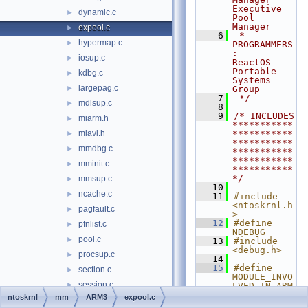
Executive 
dynamic.c
►
Pool 
Manager
expool.c
►
    6
 * 
hypermap.c
►
PROGRAMMERS
:     
iosup.c
►
ReactOS 
Portable 
kdbg.c
►
Systems 
largepag.c
►
Group
    7
 */
mdlsup.c
►
    8
    9
/* INCLUDES 
miarm.h
►
***********
miavl.h
***********
►
***********
mmdbg.c
►
***********
***********
mminit.c
►
***********
*/
mmsup.c
►
   10
ncache.c
►
   11
#include 
<ntoskrnl.h
pagfault.c
►
>
   12
#define 
pfnlist.c
►
NDEBUG
pool.c
►
   13
#include 
<debug.h>
procsup.c
►
   14
   15
#define 
section.c
►
MODULE_INVO
session.c
►
LVED_IN_ARM
3
ntoskrnl
mm
ARM3
expool.c
special.c
►
   16
#include 