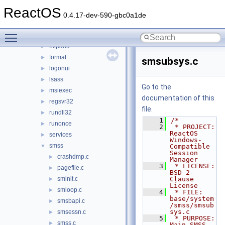
chkdsk
►
ReactOS
conime
►
0.4.17-dev-590-gbc0a1de
diskpart
►
Toggle main menu visibility
dllhost
►
expand
►
format
►
smsubsys.c
logonui
►
lsass
►
Go to the
msiexec
►
documentation of this
regsvr32
►
file.
rundll32
►
    1
/*
runonce
►
    2
 * PROJECT:         
ReactOS 
services
►
Windows-
smss
▼
Compatible 
Session 
crashdmp.c
►
Manager
    3
 * LICENSE:         
pagefile.c
►
BSD 2-
sminit.c
Clause 
►
License
smloop.c
►
    4
 * FILE:            
base/system
smsbapi.c
►
/smss/smsub
sys.c
smsessn.c
►
    5
 * PURPOSE:         
smss.c
►
Main SMSS 