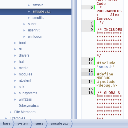
Code
smss.h
►
    6
 * 
PROGRAMMERS
smsubsys.c
►
:     Alex 
smutil.c
►
Ionescu
    7
 */
subst
►
    8
    9
/* INCLUDES 
userinit
►
***********
winlogon
►
***********
***********
boot
►
***********
***********
dll
►
***********
drivers
*/
►
   10
hal
►
   11
#include 
"
smss.h
"
media
►
   12
   13
#define 
modules
►
NDEBUG
ntoskrnl
►
   14
#include 
<debug.h>
sdk
►
   15
   16
/* GLOBALS 
subsystems
►
***********
win32ss
►
***********
***********
0doxymain.c
***********
***********
File Members
►
***********
Examples
►
**/
   17
base
system
smss
smsubsys.c
   18
RTL_CRITICA