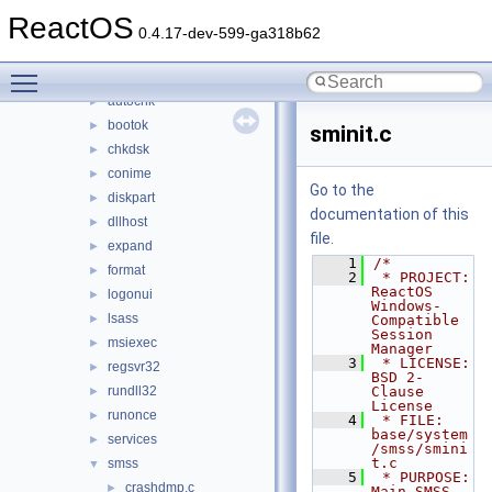
services
►
ReactOS
setup
►
0.4.17-dev-599-ga318b62
shell
►
Toggle main menu visibility
system
▼
autochk
►
bootok
►
sminit.c
chkdsk
►
conime
►
Go to the
diskpart
►
documentation of this
dllhost
►
file.
expand
►
    1
/*
format
►
    2
 * PROJECT:         
ReactOS 
logonui
►
Windows-
lsass
►
Compatible 
Session 
msiexec
►
Manager
    3
 * LICENSE:         
regsvr32
►
BSD 2-
rundll32
Clause 
►
License
runonce
►
    4
 * FILE:            
base/system
services
►
/smss/smini
t.c
smss
▼
    5
 * PURPOSE:         
crashdmp.c
►
Main SMSS 