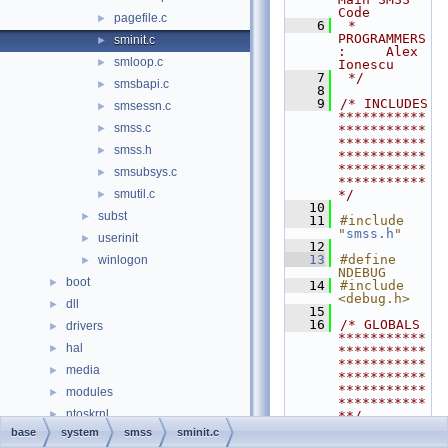
Code
pagefile.c
►
    6
 * 
PROGRAMMERS
sminit.c
►
:     Alex 
smloop.c
►
Ionescu
    7
 */
smsbapi.c
►
    8
    9
/* INCLUDES 
smsessn.c
►
***********
smss.c
►
***********
***********
smss.h
►
***********
***********
smsubsys.c
►
***********
smutil.c
*/
►
   10
subst
►
   11
#include 
"
smss.h
"
userinit
►
   12
   13
#define 
winlogon
►
NDEBUG
boot
►
   14
#include 
<debug.h>
dll
►
   15
   16
/* GLOBALS 
drivers
►
***********
hal
►
***********
***********
media
►
***********
***********
modules
►
***********
ntoskrnl
►
**/
   17
base
system
smss
sminit.c
sdk
►
   18
UNICODE_STR