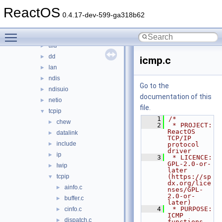
input
►
ReactOS
ksfilter
►
0.4.17-dev-599-ga318b62
multimedia
►
Toggle main menu visibility
network
▼
afd
►
dd
►
icmp.c
lan
►
ndis
►
Go to the
ndisuio
►
documentation of this
netio
►
file.
tcpip
▼
    1
/*
chew
►
    2
 * PROJECT:     
ReactOS 
datalink
►
TCP/IP 
include
►
protocol 
driver
ip
►
    3
 * LICENCE:     
GPL-2.0-or-
lwip
►
later 
tcpip
(https://sp
▼
dx.org/lice
ainfo.c
►
nses/GPL-
2.0-or-
buffer.c
►
later)
    4
 * PURPOSE:     
cinfo.c
►
ICMP 
dispatch.c
►
functions 