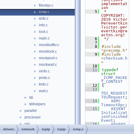
implementat
fileobjs.c
►
ion
    5
 * 
icmp.c
►
COPYRIGHT:   
iinfo.c
►
2019 Victor 
Perevertkin 
info.c
►
(victor.per
evertkin@re
lock.c
►
actos.org)
main.c
►
    6
 */
    7
mockbuffer.c
►
    8
#include 
"precomp.h"
mocklock.c
►
    9
#include 
mockpool.c
<
checksum.h
►
>
mockwait.c
►
   10
   11
typedef
ninfo.c
►
struct 
_ICMP_PACKE
proto.c
►
T_CONTEXT
tinfo.c
►
   12
{
   13
wait.c
►
TDI_REQUEST
TdiRequest
;
tdi
►
   14
KDPC
tdihelpers
►
TimeoutDpc
;
   15
KEVENT
parallel
►
Initializat
ionFinished
processor
►
Event
;
sac
►
   16
KEVENT
DatagramPro
drivers
network
tcpip
tcpip
icmp.c
serial
►
cessedEvent