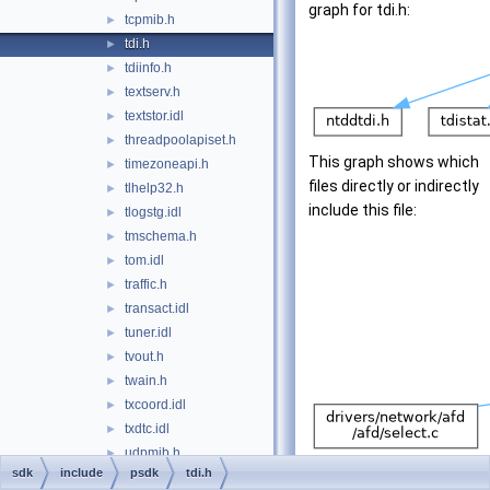
graph for tdi.h:
tcpmib.h
►
tdi.h
►
tdiinfo.h
►
textserv.h
►
textstor.idl
►
threadpoolapiset.h
►
This graph shows which
timezoneapi.h
►
files directly or indirectly
tlhelp32.h
►
include this file:
tlogstg.idl
►
tmschema.h
►
tom.idl
►
traffic.h
►
transact.idl
►
tuner.idl
►
tvout.h
►
twain.h
►
txcoord.idl
►
txdtc.idl
►
udpmib.h
►
sdk
include
psdk
tdi.h
uiautomation.h