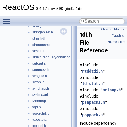
stdole32.idl
►
ReactOS
sti.h
►
0.4.17-dev-590-gbc0a1de
stierr.h
►
Toggle main menu visibility
stireg.h
►
stralign.h
►
Classes
|
Macros
|
stringapiset.h
►
tdi.h
Typedefs
|
strmif.idl
File
Enumerations
strongname.h
►
Reference
strsafe.h
►
structuredquerycondition.idl
►
subauth.h
►
#include
suppress.h
►
"
ntddtdi.h
"
svcguid.h
►
#include
svrapi.h
►
"
tdistat.h
"
synchapi.h
►
#include "
netpnp.h
"
sysinfoapi.h
►
#include
t2embapi.h
►
"
pshpack1.h
"
tapi.h
►
#include
taskschd.idl
►
"
poppack.h
"
tcpestats.h
►
Include dependency
tcpioctl.h
►