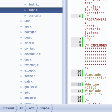
trap 
thrdini.c
►
handlers 
for ARM 
trapc.c
►
exceptions
usercall.c
►
    6
 * 
PROGRAMMERS
i386
►
:     
ReactOS 
apc.c
►
Portable 
balmgr.c
►
Systems 
Group
bug.c
►
    7
 */
    8
clock.c
►
    9
/* INCLUDES 
config.c
***********
►
***********
devqueue.c
►
***********
***********
dpc.c
►
***********
***********
eventobj.c
►
*/
except.c
►
   10
   11
#include 
freeze.c
►
<ntoskrnl.h
>
gate.c
►
   12
#define 
gmutex.c
►
NDEBUG
   13
#include 
ipi.c
►
<debug.h>
   14
krnlinit.c
►
   15
/* 
mutex.c
►
FUNCTIONS 
***********
ntoskrnl
ke
arm
trapc.c
processor.c
►
***********