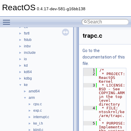
cache
►
ReactOS
cc
►
0.4.17-dev-581-g16bb138
config
►
Toggle main menu visibility
dbgk
►
ex
►
fsrtl
►
trapc.c
fstub
►
inbv
►
Go to the
include
►
documentation of this
io
►
file.
kd
►
    1
/*
kd64
►
    2
 * PROJECT:         
ReactOS 
kdbg
►
Kernel
ke
▼
    3
 * LICENSE:         
BSD - See 
amd64
►
COPYING.ARM 
in the top 
arm
▼
level 
cpu.c
directory
►
    4
 * FILE:            
exp.c
►
ntoskrnl/ke
/arm/trapc.
interrupt.c
►
c
    5
 * PURPOSE:         
ke_i.h
►
Implements 
kiinit.c
►
the various 