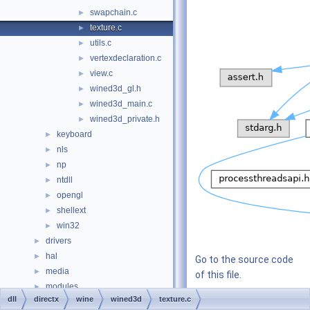
swapchain.c
►
texture.c
►
utils.c
►
vertexdeclaration.c
►
view.c
►
wined3d_gl.h
►
wined3d_main.c
►
wined3d_private.h
►
keyboard
►
nls
►
np
►
ntdll
►
opengl
►
shellext
►
win32
►
drivers
►
hal
►
Go to the source code
media
►
of this file.
modules
►
dll
directx
wine
wined3d
texture.c
ntoskrnl
►