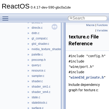
ati_fragment_shader.c
►
ReactOS
buffer.c
►
0.4.17-dev-590-gbc0a1de
context.c
►
Toggle main menu visibility
cs.c
►
device.c
►
Macros
|
Functions
directx.c
►
|
Variables
dxtn.c
►
texture.c File
gl_compat.c
►
Reference
glsl_shader.c
►
nvidia_texture_shader.c
►
palette.c
►
#include "config.h"
precomp.h
►
#include
query.c
►
"wine/port.h"
resource.c
►
#include
sampler.c
►
"
wined3d_private.h
"
shader.c
►
Include dependency
shader_sm1.c
►
graph for texture.c:
shader_sm4.c
►
state.c
►
stateblock.c
►
surface.c
►