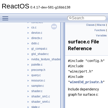
wined3d
▼
ReactOS
arb_program_shader.c
►
0.4.17-dev-581-g16bb138
ati_fragment_shader.c
►
Toggle main menu visibility
buffer.c
►
context.c
►
Classes
|
Macros
|
cs.c
►
Functions
|
device.c
►
Variables
directx.c
►
surface.c File
dxtn.c
►
Reference
gl_compat.c
►
glsl_shader.c
►
nvidia_texture_shader.c
►
#include "config.h"
palette.c
►
#include
precomp.h
►
"wine/port.h"
query.c
►
#include
resource.c
►
"
wined3d_private.h
"
sampler.c
►
Include dependency
shader.c
►
graph for surface.c:
shader_sm1.c
►
shader_sm4.c
►
state.c
►