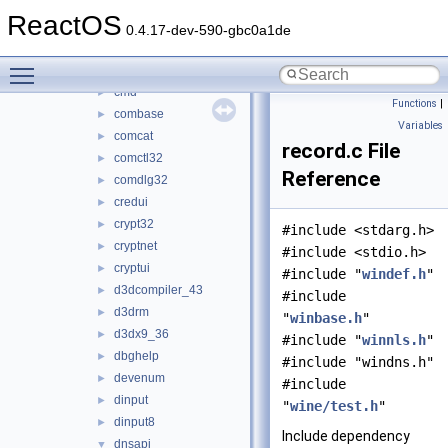
avifil32
►
ReactOS
bcrypt
►
0.4.17-dev-590-gbc0a1de
browseui
►
Toggle main menu visibility
cabinet
►
cmd
►
Functions
|
combase
►
Variables
comcat
►
record.c File
comctl32
►
Reference
comdlg32
►
credui
►
crypt32
►
#include <stdarg.h>
cryptnet
►
#include <stdio.h>
cryptui
►
#include "
windef.h
"
d3dcompiler_43
►
#include
d3drm
►
"
winbase.h
"
d3dx9_36
►
#include "
winnls.h
"
dbghelp
►
#include "windns.h"
devenum
►
#include
dinput
►
"
wine/test.h
"
dinput8
►
Include dependency
dnsapi
▼