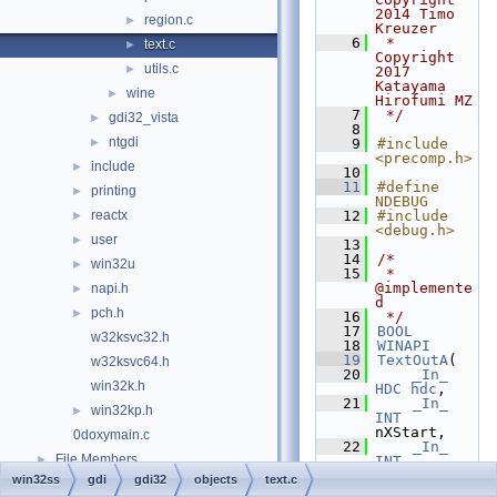
2014 Timo 
region.c
►
Kreuzer
    6
 *              
text.c
►
Copyright 
utils.c
►
2017 
Katayama 
wine
►
Hirofumi MZ
    7
 */
gdi32_vista
►
    8
ntgdi
►
    9
#include 
<precomp.h>
include
►
   10
   11
#define 
printing
►
NDEBUG
reactx
   12
#include 
►
<debug.h>
user
►
   13
   14
/*
win32u
►
   15
 * 
@implemente
napi.h
►
d
pch.h
►
   16
 */
   17
BOOL
w32ksvc32.h
   18
WINAPI
   19
TextOutA
(
w32ksvc64.h
   20
_In_
win32k.h
HDC
hdc
,
   21
_In_
win32kp.h
►
INT
nXStart,
0doxymain.c
   22
_In_
File Members
►
INT
nYStart,
win32ss
gdi
gdi32
objects
text.c
Examples
►
   23