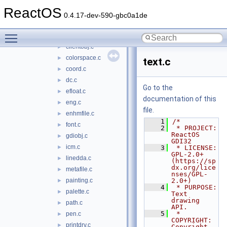
objects
▼
ReactOS
arc.c
►
0.4.17-dev-590-gbc0a1de
bitmap.c
►
Toggle main menu visibility
brush.c
►
clientobj.c
►
colorspace.c
►
text.c
coord.c
►
dc.c
►
Go to the
efloat.c
►
documentation of this
eng.c
►
file.
enhmfile.c
►
    1
/*
font.c
►
    2
 * PROJECT:     
ReactOS 
gdiobj.c
►
GDI32
icm.c
►
    3
 * LICENSE:     
GPL-2.0+ 
linedda.c
►
(https://sp
dx.org/lice
metafile.c
►
nses/GPL-
painting.c
2.0+)
►
    4
 * PURPOSE:     
palette.c
►
Text 
drawing 
path.c
►
API.
    5
 * 
pen.c
►
COPYRIGHT:   
printdrv.c
►
Copyright 