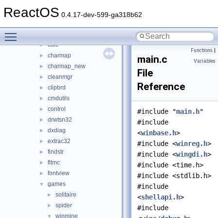
base
▼
ReactOS
applications
▼
0.4.17-dev-599-ga318b62
atactl
►
Toggle main menu visibility
cacls
►
calc
►
Functions
|
charmap
►
main.c
Variables
charmap_new
►
File
cleanmgr
►
Reference
clipbrd
►
cmdutils
►
control
►
#include "
main.h
"
drwtsn32
►
#include
dxdiag
►
<
winbase.h
>
extrac32
►
#include <
winreg.h
>
findstr
►
#include <
wingdi.h
>
fltmc
►
#include <time.h>
fontview
►
#include <stdlib.h>
games
▼
#include
solitaire
►
<
shellapi.h
>
spider
►
#include
winmine
▼