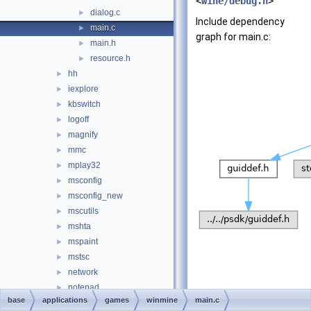
<
wine/debug.h
>
dialog.c
►
Include dependency
main.c
►
graph for main.c:
main.h
►
resource.h
►
hh
►
iexplore
►
kbswitch
►
logoff
►
magnify
►
mmc
►
mplay32
►
msconfig
►
msconfig_new
►
mscutils
►
mshta
►
mspaint
►
mstsc
►
network
►
notepad
►
base
applications
games
winmine
main.c
osk
►