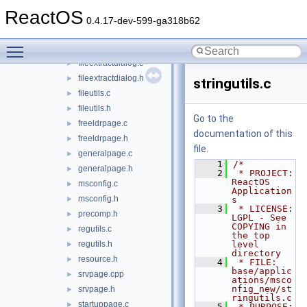
mplay32
►
ReactOS
msconfig
►
0.4.17-dev-599-ga318b62
msconfig_new
▼
Toggle main menu visibility
comctl32ex
►
fileextractdialog.c
►
fileextractdialog.h
►
stringutils.c
fileutils.c
►
fileutils.h
►
Go to the
freeldrpage.c
►
documentation of this
freeldrpage.h
►
file.
generalpage.c
►
    1
/*
generalpage.h
►
    2
 * PROJECT:     
ReactOS 
msconfig.c
►
Application
msconfig.h
►
s
    3
 * LICENSE:     
precomp.h
►
LGPL - See 
COPYING in 
regutils.c
►
the top 
regutils.h
level 
►
directory
resource.h
►
    4
 * FILE:        
base/applic
srvpage.cpp
►
ations/msco
nfig_new/st
srvpage.h
►
ringutils.c
startuppage.c
►
    5
 * PURPOSE:     