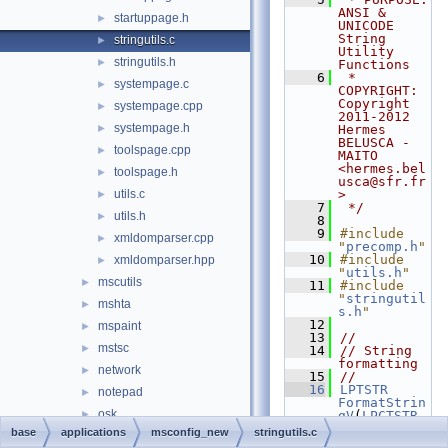
ANSI & 
startuppage.h
►
UNICODE 
String 
stringutils.c
►
Utility 
stringutils.h
►
Functions
    6
 * 
systempage.c
►
COPYRIGHT:   
Copyright 
systempage.cpp
►
2011-2012 
systempage.h
►
Hermes 
BELUSCA - 
toolspage.cpp
►
MAITO 
<hermes.bel
toolspage.h
►
usca@sfr.fr
utils.c
>
►
    7
 */
utils.h
►
    8
    9
#include 
xmldomparser.cpp
►
"
precomp.h
"
   10
#include 
xmldomparser.hpp
►
"
utils.h
"
mscutils
►
   11
#include 
"
stringutil
mshta
►
s.h
"
   12
mspaint
►
   13
//
mstsc
►
   14
// String 
formatting
network
►
   15
//
   16
LPTSTR
notepad
►
FormatStrin
osk
►
gV
(
LPCTSTR
str
, 
base
applications
msconfig_new
stringutils.c
rapps
►
va_list