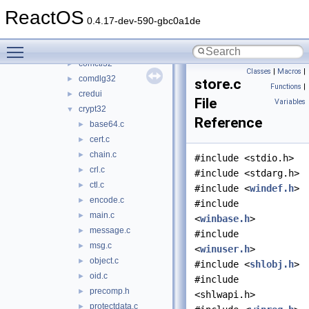
cabinet
►
ReactOS
cmd
►
0.4.17-dev-590-gbc0a1de
combase
►
Toggle main menu visibility
comcat
►
comctl32
►
Classes
|
Macros
|
comdlg32
►
store.c
Functions
|
credui
►
File
Variables
crypt32
▼
Reference
base64.c
►
cert.c
►
chain.c
►
#include <stdio.h>
crl.c
►
#include <stdarg.h>
ctl.c
►
#include <
windef.h
>
encode.c
►
#include
main.c
►
<
winbase.h
>
message.c
►
#include
msg.c
►
<
winuser.h
>
object.c
►
#include <
shlobj.h
>
oid.c
►
#include
precomp.h
►
<shlwapi.h>
protectdata.c
►