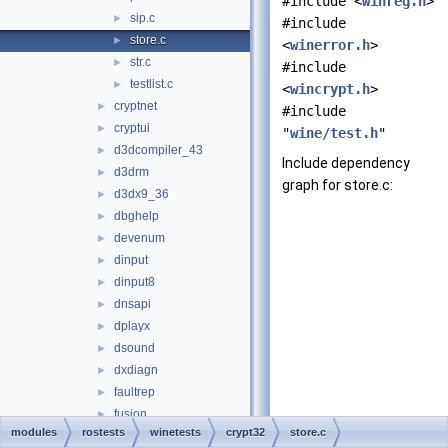
#include <
winreg.h
>
sip.c
►
#include
store.c
►
<
winerror.h
>
str.c
►
#include
testlist.c
►
<
wincrypt.h
>
cryptnet
►
#include
cryptui
►
"
wine/test.h
"
d3dcompiler_43
►
Include dependency
d3drm
►
graph for store.c:
d3dx9_36
►
dbghelp
►
devenum
►
dinput
►
dinput8
►
dnsapi
►
dplayx
►
dsound
►
dxdiagn
►
faultrep
►
fusion
►
modules
rostests
winetests
crypt32
store.c
gdi32
►