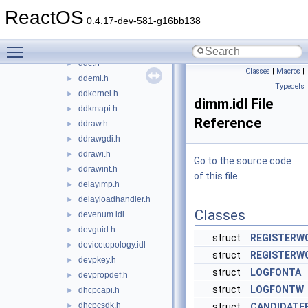
dbprop.idl
►
ReactOS
dbs.idl
►
0.4.17-dev-581-g16bb138
dbt.h
►
Toggle main menu visibility
dciman.h
►
dde.h
►
Classes
|
Macros
|
ddeml.h
►
Typedefs
ddkernel.h
►
dimm.idl File
ddkmapi.h
►
Reference
ddraw.h
►
ddrawgdi.h
►
ddrawi.h
►
Go to the source code
ddrawint.h
►
of this file.
delayimp.h
►
delayloadhandler.h
►
Classes
devenum.idl
►
devguid.h
►
struct
REGISTERW
devicetopology.idl
►
struct
REGISTERW
devpkey.h
►
struct
LOGFONTA
devpropdef.h
►
struct
LOGFONTW
dhcpcapi.h
►
dhcpcsdk.h
►
struct
CANDIDATE