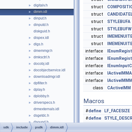
digitalv.h
►
struct
COMPOSITI
dimm.idl
►
struct
CANDIDATE
dinput.h
►
struct
STYLEBUFA
dinputd.h
►
struct
STYLEBUFW
diskguid.h
struct
IMEMENUIT
dispex.idl
►
struct
IMEMENUIT
dlgs.h
►
dmemmgr.h
interface
IEnumRegis
►
dmksctrl.h
►
interface
IEnumRegis
docobj.idl
►
interface
IEnumInputC
docobjectservice.idl
►
interface
IActiveIMMA
downloadmgr.idl
►
interface
IActiveIMM
dpfilter.h
►
class
CActiveIMM
dplay.h
►
dplobby.h
►
Macros
driverspecs.h
►
drmexternals.idl
#
define
LF_FACESIZE
dsgetdc.h
►
#
define
STYLE_DESCR
dsound.h
►
#
define
IMEMENUITEM
sdk
include
psdk
dimm.idl
dsrole.h
►