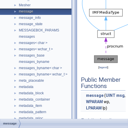
Mesher
►
message
►
message_info
►
message_state
►
MESSAGEBOX_PARAMS
►
messages
messages< char >
►
messages< wchar_t >
►
messages_base
►
messages_byname
[
legend
]
messages_byname< char >
►
messages_byname< wchar_t >
►
Public Member
meta_placeable
►
Functions
metadata
►
metadata_block
►
message
(
UINT
msg
,
metadata_container
►
WPARAM
wp,
metadata_item
►
LPARAM
lp)
metadata_pattern
►
metadata_reloc
►
Public Attributes
message
metadata_reloc_ref
►