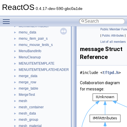
MemoryTest
►
ReactOS
memp
►
0.4.17-dev-590-gbc0a1de
memp_desc
►
Toggle main menu visibility
memstream
►
MemWrittenTracker
►
Public Member Func
menu_data
►
|
Public Attributes
|
menu_item_pair_s
►
List of all members
menu_mouse_tests_s
►
message Struct
MenuBandInfo
►
Reference
MenuCleanup
►
MENUITEMTEMPLATE
►
MENUITEMTEMPLATEHEADER
►
#include <
tftpd.h
>
merge_data
►
merge_row
►
Collaboration diagram
merge_table
►
for message:
MergeTest
►
mesh
►
mesh_container
►
mesh_data
►
mesh_group
►
mesh_material
►