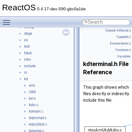
modules
►
ReactOS
ntoskrnl
▼
0.4.17-dev-590-gbc0a1de
cache
►
Toggle main menu visibility
cc
►
config
►
Classes
|
Macros
|
dbgk
►
Typedefs
|
ex
►
Enumerations
|
fsrtl
►
Functions
|
fstub
►
Variables
inbv
►
kdterminal.h File
include
►
Reference
io
►
kd
▼
arm
►
This graph shows which
i386
►
files directly or indirectly
kd.h
►
include this file:
kdio.c
►
kdmain.c
►
kdprompt.c
►
kdps2kbd.c
►
kdserial.c
►