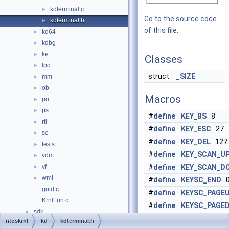
kdterminal.c
►
Go to the source code
kdterminal.h
►
of this file.
kd64
►
kdbg
►
ke
►
Classes
lpc
►
struct
_SIZE
mm
►
ob
►
Macros
po
►
ps
►
#
define
KEY_BS
8
rtl
►
#
define
KEY_ESC
27
se
►
#
define
KEY_DEL
127
tests
►
#
define
KEY_SCAN_U
vdm
►
vf
#
define
KEY_SCAN_D
►
wmi
►
#
define
KEYSC_END
0
guid.c
#
define
KEYSC_PAGE
KrnlFun.c
#
define
KEYSC_PAGE
sdk
►
#
define
KEYSC_HOME
ntoskrnl
kd
kdterminal.h
subsystems
►