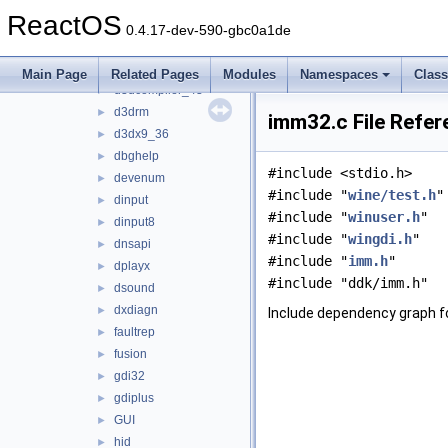
credui
►
ReactOS
crypt32
►
0.4.17-dev-590-gbc0a1de
cryptnet
►
cryptui
►
Main Page
Related Pages
Modules
Namespaces
Clas
d3dcompiler_43
►
d3drm
►
imm32.c File Refer
d3dx9_36
►
dbghelp
►
#include <stdio.h>
devenum
►
#include "
wine/test.h
"
dinput
►
#include "
winuser.h
"
dinput8
►
#include "
wingdi.h
"
dnsapi
►
#include "
imm.h
"
dplayx
►
#include "ddk/imm.h"
dsound
►
dxdiagn
►
Include dependency graph f
faultrep
►
fusion
►
gdi32
►
gdiplus
►
GUI
►
hid
►