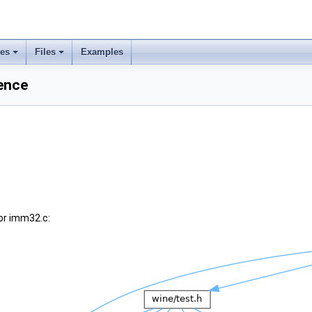
ses
Files
Examples
ence
or imm32.c: