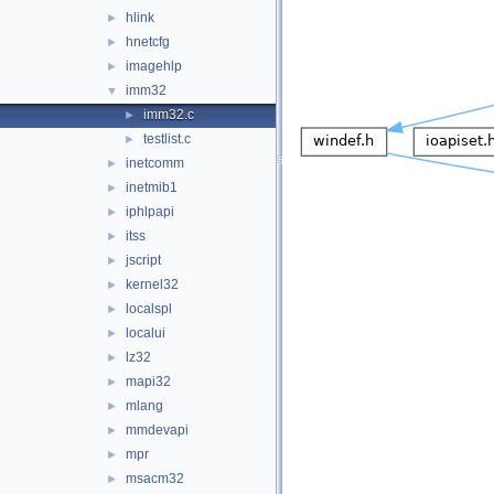
hlink
►
hnetcfg
►
imagehlp
►
imm32
▼
imm32.c
►
testlist.c
►
inetcomm
►
inetmib1
►
iphlpapi
►
itss
►
jscript
►
kernel32
►
localspl
►
localui
►
lz32
►
mapi32
►
mlang
►
mmdevapi
►
mpr
►
msacm32
►