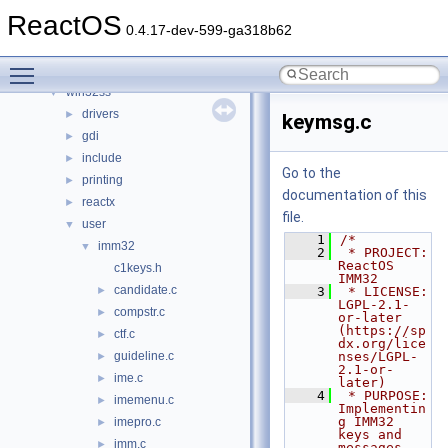
modules
►
ReactOS
ntoskrnl
►
0.4.17-dev-599-ga318b62
sdk
►
Toggle main menu visibility
subsystems
►
win32ss
▼
drivers
►
keymsg.c
gdi
►
include
►
Go to the
printing
►
documentation of this
reactx
►
file.
user
▼
    1
/*
imm32
▼
    2
 * PROJECT:     
ReactOS 
c1keys.h
IMM32
candidate.c
►
    3
 * LICENSE:     
LGPL-2.1-
compstr.c
►
or-later 
(https://sp
ctf.c
►
dx.org/lice
guideline.c
nses/LGPL-
►
2.1-or-
ime.c
►
later)
    4
 * PURPOSE:     
imemenu.c
►
Implementin
g IMM32 
imepro.c
►
keys and 
imm.c
►
messages