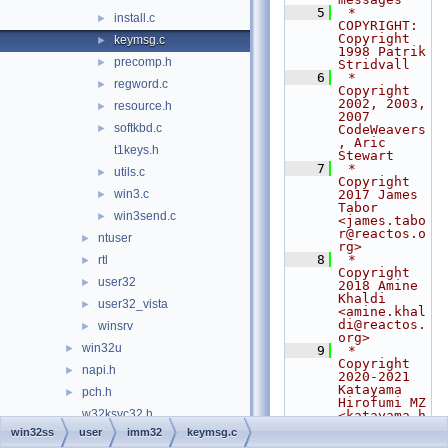
    5
 * 
install.c
►
COPYRIGHT:   
Copyright 
keymsg.c
►
1998 Patrik 
precomp.h
►
Stridvall
    6
 *              
regword.c
►
Copyright 
2002, 2003, 
resource.h
►
2007 
softkbd.c
►
CodeWeavers
, Aric 
t1keys.h
Stewart
    7
 *              
utils.c
►
Copyright 
win3.c
2017 James 
►
Tabor 
win3send.c
►
<james.tabo
r@reactos.o
ntuser
►
rg>
    8
 *              
rtl
►
Copyright 
user32
►
2018 Amine 
Khaldi 
user32_vista
►
<amine.khal
di@reactos.
winsrv
►
org>
win32u
►
    9
 *              
Copyright 
napi.h
►
2020-2021 
Katayama 
pch.h
►
Hirofumi MZ 
w32ksvc32.h
<katayama.h
irofumi.mz@
win32ss
user
imm32
keymsg.c
w32ksvc64.h
gmail.com>