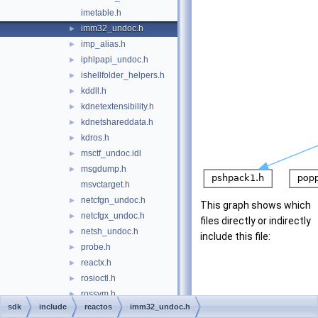
imetable.h
imm32_undoc.h
►
imp_alias.h
►
iphlpapi_undoc.h
►
ishellfolder_helpers.h
►
kddll.h
►
kdnetextensibility.h
►
kdnetshareddata.h
►
kdros.h
►
msctf_undoc.idl
►
msgdump.h
►
msvctarget.h
netcfgn_undoc.h
►
This graph shows which
netcfgx_undoc.h
►
files directly or indirectly
netsh_undoc.h
►
include this file:
probe.h
►
reactx.h
►
rosioctl.h
►
rossym.h
►
sdk
include
reactos
imm32_undoc.h
shdocvw_undoc.h
►