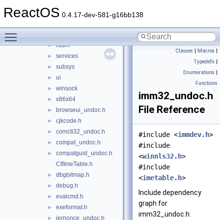
elf
►
ReactOS
idl
►
0.4.17-dev-581-g16bb138
kjk
►
Toggle main menu visibility
libs
►
rddm
►
Classes
|
Macros
|
services
►
Typedefs
|
subsys
►
Enumerations
|
ui
►
Functions
winsock
►
imm32_undoc.h
x86x64
►
File Reference
browseui_undoc.h
►
cjkcode.h
►
comctl32_undoc.h
►
#include <
immdev.h
>
compat_undoc.h
►
#include
compatguid_undoc.h
►
<
winnls32.h
>
CtfImeTable.h
#include
dbgbitmap.h
►
<
imetable.h
>
debug.h
►
Include dependency
evalcmd.h
►
graph for
exeformat.h
►
imm32_undoc.h:
iernonce_undoc.h
►