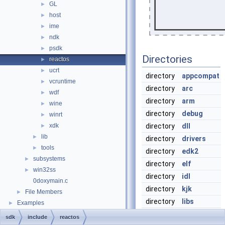
GL
►
host
►
ime
►
ndk
►
psdk
►
Directories
reactos
►
ucrt
►
directory
appcompat
vcruntime
►
directory
arc
wdf
►
directory
arm
wine
►
directory
debug
winrt
►
xdk
directory
dll
►
lib
►
directory
drivers
tools
►
directory
edk2
subsystems
►
directory
elf
win32ss
►
directory
idl
0doxymain.c
directory
kjk
File Members
►
directory
libs
Examples
►
directory
rddm
sdk
include
reactos