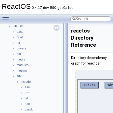
Modules
ReactOS
►
0.4.17-dev-590-gbc0a1de
Namespaces
►
Classes
►
Toggle main menu visibility
Files
▼
File List
▼
reactos
base
►
Directory
boot
►
dll
►
Reference
drivers
►
hal
►
Directory dependency
media
►
graph for reactos:
modules
►
ntoskrnl
►
sdk
▼
include
▼
asm
►
c++
►
crt
►
ddk
►
dxsdk
►