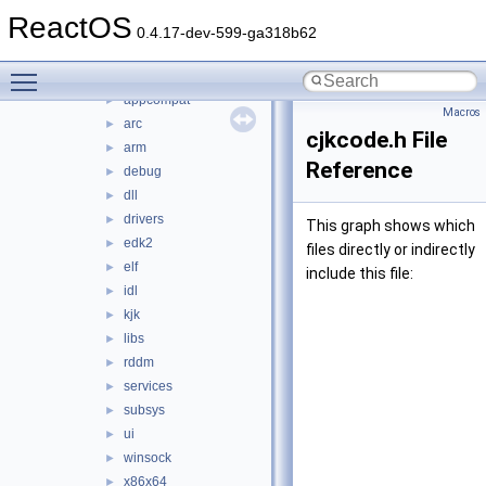
ime
►
ReactOS
ndk
►
0.4.17-dev-599-ga318b62
psdk
►
Toggle main menu visibility
reactos
▼
appcompat
►
Macros
arc
►
cjkcode.h File
arm
►
Reference
debug
►
dll
►
drivers
►
This graph shows which
edk2
►
files directly or indirectly
elf
►
include this file:
idl
►
kjk
►
libs
►
rddm
►
services
►
subsys
►
ui
►
winsock
►
x86x64
►