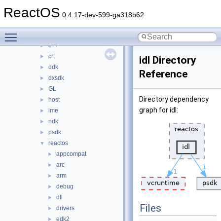
ntoskrnl
►
ReactOS
sdk
▼
0.4.17-dev-599-ga318b62
include
▼
Toggle main menu visibility
asm
►
c++
►
crt
►
idl Directory
ddk
►
Reference
dxsdk
►
GL
►
Directory dependency
host
►
graph for idl:
ime
►
ndk
►
psdk
►
reactos
▼
appcompat
►
arc
►
arm
►
debug
►
dll
►
Files
drivers
►
edk2
►