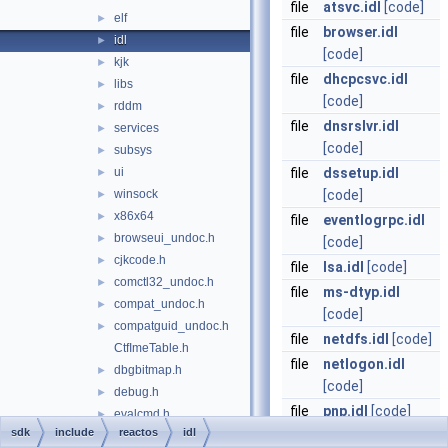
file
atsvc.idl
[code]
elf
►
file
browser.idl
idl
►
[code]
kjk
►
file
dhcpcsvc.idl
libs
►
[code]
rddm
►
file
dnsrslvr.idl
services
►
[code]
subsys
►
ui
file
dssetup.idl
►
winsock
[code]
►
x86x64
►
file
eventlogrpc.idl
browseui_undoc.h
►
[code]
cjkcode.h
►
file
lsa.idl
[code]
comctl32_undoc.h
►
file
ms-dtyp.idl
compat_undoc.h
►
[code]
compatguid_undoc.h
►
file
netdfs.idl
[code]
CtfImeTable.h
file
netlogon.idl
dbgbitmap.h
►
[code]
debug.h
►
file
pnp.idl
[code]
evalcmd.h
►
sdk
include
reactos
idl
file
sam.idl
[code]
exeformat.h
►