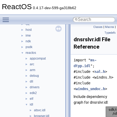
c++
►
ReactOS
crt
►
0.4.17-dev-599-ga318b62
ddk
►
Toggle main menu visibility
dxsdk
►
GL
►
Classes
|
Macros
|
host
►
Typedefs
ime
►
dnsrslvr.idl File
ndk
►
Reference
psdk
►
reactos
▼
appcompat
►
import "
ms-
arc
►
dtyp.idl
";
arm
►
#include <
sal.h
>
debug
►
#include <windns.h>
dll
►
#include
drivers
►
<
windns_undoc.h
>
edk2
►
Include dependency
elf
►
graph for dnsrslvr.idl:
idl
▼
atsvc.idl
►
browser.idl
►