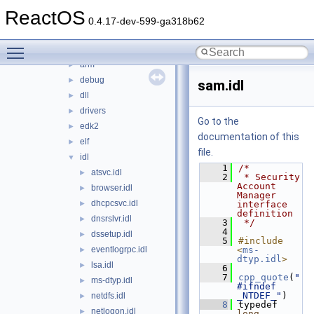
psdk
►
ReactOS
reactos
▼
0.4.17-dev-599-ga318b62
appcompat
►
Toggle main menu visibility
arc
►
arm
►
debug
►
sam.idl
dll
►
drivers
►
Go to the
edk2
►
documentation of this
elf
►
file.
idl
▼
    1
/*
atsvc.idl
►
    2
 * Security 
Account 
browser.idl
►
Manager 
dhcpcsvc.idl
►
interface 
definition
dnsrslvr.idl
►
    3
 */
    4
dssetup.idl
►
    5
#include 
eventlogrpc.idl
<
ms-
►
dtyp.idl
>
lsa.idl
►
    6
    7
cpp_quote
(
"
ms-dtyp.idl
►
#ifndef 
_NTDEF_"
)
netdfs.idl
►
    8
typedef 
netlogon.idl
►
long