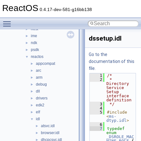
crt
►
ReactOS
ddk
►
0.4.17-dev-581-g16bb138
dxsdk
►
Toggle main menu visibility
GL
►
host
►
ime
►
dssetup.idl
ndk
►
psdk
►
Go to the
reactos
▼
documentation of this
appcompat
►
file.
arc
►
    1
/*
arm
►
    2
 * 
Directory 
debug
►
Service 
dll
►
Setup 
interface 
drivers
►
definition
    3
 */
edk2
►
    4
elf
    5
#include 
►
<
ms-
idl
▼
dtyp.idl
>
    6
atsvc.idl
►
    7
typedef
enum
browser.idl
►
_DSROLE_MAC
dhcpcsvc.idl
►
HINE_ROLE
 {