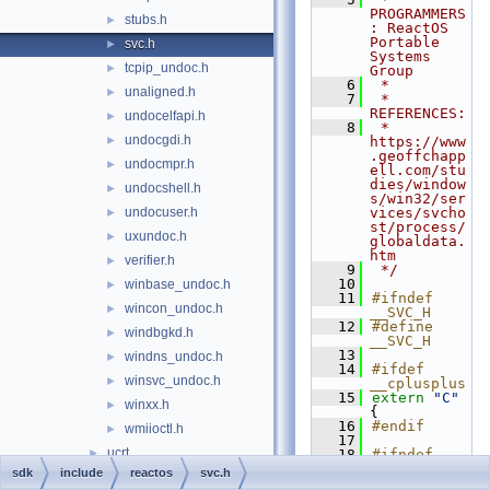
PROGRAMMERS
stubs.h
►
: ReactOS 
Portable 
svc.h
►
Systems 
tcpip_undoc.h
►
Group
    6
 *
unaligned.h
►
    7
 * 
REFERENCES:
undocelfapi.h
►
    8
 * 
undocgdi.h
►
https://www
.geoffchapp
undocmpr.h
►
ell.com/stu
dies/window
undocshell.h
►
s/win32/ser
undocuser.h
vices/svcho
►
st/process/
uxundoc.h
►
globaldata.
htm
verifier.h
►
    9
 */
   10
winbase_undoc.h
►
   11
#ifndef 
wincon_undoc.h
►
__SVC_H
   12
#define 
windbgkd.h
►
__SVC_H
   13
windns_undoc.h
►
   14
#ifdef 
winsvc_undoc.h
►
__cplusplus
   15
extern
"C"
winxx.h
►
{
   16
#endif
wmiioctl.h
►
   17
ucrt
►
   18
#ifndef 
__RPC_H__ 
sdk
include
reactos
svc.h
vcruntime
►
// For 