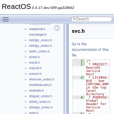
kddll.h
►
ReactOS
kdnetextensibility.h
►
0.4.17-dev-599-ga318b62
kdnetshareddata.h
►
Toggle main menu visibility
kdros.h
►
msctf_undoc.idl
►
msgdump.h
►
svc.h
msvctarget.h
netcfgn_undoc.h
►
Go to the
netcfgx_undoc.h
►
documentation of this
netsh_undoc.h
►
file.
probe.h
►
    1
/*
reactx.h
►
    2
 * PROJECT:     
ReactOS 
rosioctl.h
►
Service 
rossym.h
►
Host
    3
 * LICENSE:     
shdocvw_undoc.h
►
BSD - See 
COPYING.ARM 
shellfolderutils.h
in the top 
shellutils.h
level 
►
directory
shlguid_undoc.h
►
    4
 * PURPOSE:     
Global 
shlobj_undoc.h
►
Header for 
Service 
shlwapi_undoc.h
►
Host
srmp.h
►
    5
 * 