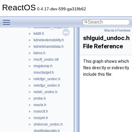
imetable.h
ReactOS
imm32_undoc.h
►
0.4.17-dev-599-ga318b62
imp_alias.h
►
Toggle main menu visibility
iphlpapi_undoc.h
►
ishellfolder_helpers.h
►
Macros
|
Functions
kddll.h
►
shlguid_undoc.h
kdnetextensibility.h
►
File Reference
kdnetshareddata.h
►
kdros.h
►
msctf_undoc.idl
►
This graph shows which
msgdump.h
►
files directly or indirectly
msvctarget.h
include this file:
netcfgn_undoc.h
►
netcfgx_undoc.h
►
netsh_undoc.h
►
probe.h
►
reactx.h
►
rosioctl.h
►
rossym.h
►
shdocvw_undoc.h
►
shellfolderutils.h