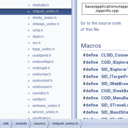
shellutils.h
►
shlguid_undoc.h
►
shlobj_undoc.h
►
Go to the source code
shlwapi_undoc.h
►
of this file.
srmp.h
►
stubs.h
►
svc.h
►
Macros
tcpip_undoc.h
►
#
define
CLSID_Connec
unaligned.h
►
undocelfapi.h
►
#
define
CGID_IExplor
undocgdi.h
►
#
define
SID_IExplorer
undocmpr.h
►
#
define
SID_ITargetF
undocshell.h
►
#
define
SID_IWebBro
undocuser.h
►
#
define
CGID_IDeskB
uxundoc.h
►
#
define
CGID_MenuBa
verifier.h
►
#
define
SID_STravelL
winbase_undoc.h
►
wincon_undoc.h
#
define
SID_IBandSit
►
windbgkd.h
►
#
define
SID_IShellBr
sdk
include
reactos
shlguid_undoc.h
windns_undoc.h
►
#
define
IID_IObjectW