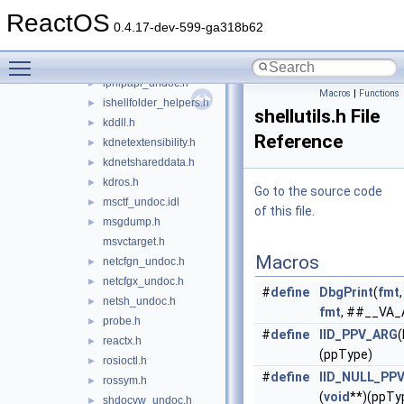
iernonce_undoc.h
►
ReactOS
imetable.h
0.4.17-dev-599-ga318b62
imm32_undoc.h
►
Toggle main menu visibility
imp_alias.h
►
iphlpapi_undoc.h
►
Macros
|
Functions
ishellfolder_helpers.h
►
shellutils.h File
kddll.h
►
Reference
kdnetextensibility.h
►
kdnetshareddata.h
►
kdros.h
►
Go to the source code
msctf_undoc.idl
►
of this file.
msgdump.h
►
msvctarget.h
Macros
netcfgn_undoc.h
►
netcfgx_undoc.h
►
#
define
DbgPrint
(
fmt
netsh_undoc.h
►
fmt
, ##__VA_
probe.h
►
#
define
IID_PPV_ARG
(
reactx.h
►
(ppType)
rosioctl.h
►
#
define
IID_NULL_PP
rossym.h
►
(
void
**)(ppTy
shdocvw_undoc.h
►