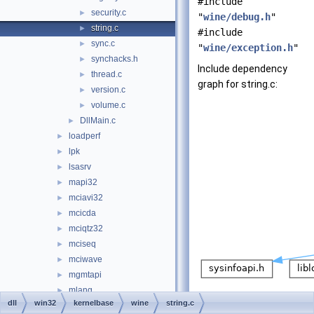
#include
security.c
►
"
wine/debug.h
"
string.c
►
#include
sync.c
►
"
wine/exception.h
"
synchacks.h
►
Include dependency
thread.c
►
graph for string.c:
version.c
►
volume.c
►
DllMain.c
►
loadperf
►
lpk
►
lsasrv
►
mapi32
►
mciavi32
►
mcicda
►
mciqtz32
►
mciseq
►
mciwave
►
mgmtapi
►
mlang
►
dll
win32
kernelbase
wine
string.c
mmdevapi
►