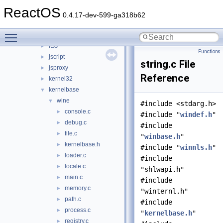
inseng
►
ReactOS
iphlpapi
►
0.4.17-dev-599-ga318b62
iprtprio
►
Toggle main menu visibility
itircl
►
itss
►
Functions
jscript
►
string.c File
jsproxy
►
Reference
kernel32
►
kernelbase
▼
wine
▼
#include <stdarg.h>
console.c
►
#include "
windef.h
"
debug.c
►
#include
file.c
►
"
winbase.h
"
kernelbase.h
►
#include "
winnls.h
"
loader.c
►
#include
locale.c
►
"shlwapi.h"
main.c
►
#include
memory.c
►
"winternl.h"
path.c
►
#include
process.c
►
"
kernelbase.h
"
registry.c
►