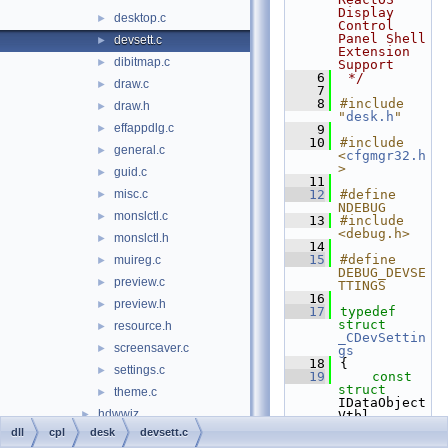
Display 
desktop.c
►
Control 
Panel Shell 
devsett.c
►
Extension 
dibitmap.c
►
Support
    6
 */
draw.c
►
    7
    8
#include 
draw.h
►
"
desk.h
"
effappdlg.c
►
    9
   10
#include 
general.c
►
<
cfgmgr32.h
>
guid.c
►
   11
misc.c
   12
#define 
►
NDEBUG
monslctl.c
►
   13
#include 
<debug.h>
monslctl.h
►
   14
   15
#define 
muireg.c
►
DEBUG_DEVSE
preview.c
►
TTINGS
   16
preview.h
►
   17
typedef
struct 
resource.h
►
_CDevSettin
screensaver.c
►
gs
   18
{
settings.c
►
   19
const
struct 
theme.c
►
IDataObject
hdwwiz
►
Vtbl 
*
lpIDataObj
dll
cpl
desk
devsett.c
hotplug
►
ectVtbl
;