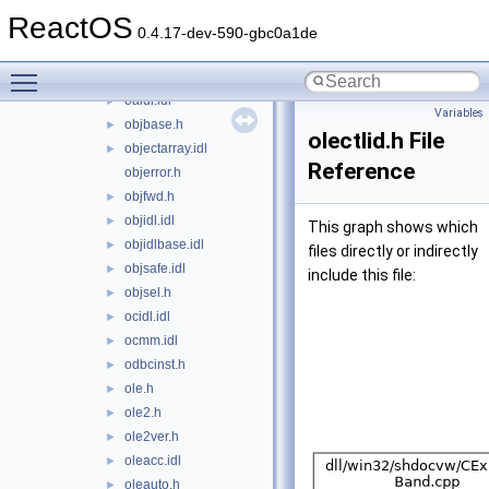
ntsecapi.h
►
ReactOS
ntsecpkg.h
►
0.4.17-dev-590-gbc0a1de
ntstatus.h
►
Toggle main menu visibility
ntverp.h
►
oaidl.idl
►
Variables
objbase.h
►
olectlid.h File
objectarray.idl
►
Reference
objerror.h
objfwd.h
►
objidl.idl
►
This graph shows which
objidlbase.idl
►
files directly or indirectly
objsafe.idl
►
include this file:
objsel.h
►
ocidl.idl
►
ocmm.idl
►
odbcinst.h
►
ole.h
►
ole2.h
►
ole2ver.h
►
oleacc.idl
►
oleauto.h
►