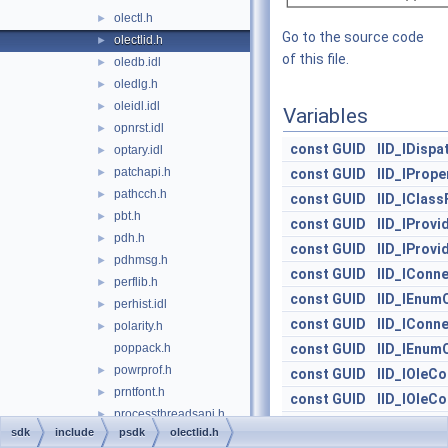
olectl.h
►
Go to the source code
olectlid.h
►
of this file.
oledb.idl
►
oledlg.h
►
oleidl.idl
►
Variables
opnrst.idl
►
const
GUID
IID_IDispa
optary.idl
►
patchapi.h
►
const
GUID
IID_IPrope
pathcch.h
►
const
GUID
IID_IClass
pbt.h
►
const
GUID
IID_IProvi
pdh.h
►
const
GUID
IID_IProvi
pdhmsg.h
►
const
GUID
IID_IConn
perflib.h
►
const
GUID
IID_IEnum
perhist.idl
►
const
GUID
IID_IConn
polarity.h
►
poppack.h
const
GUID
IID_IEnum
powrprof.h
►
const
GUID
IID_IOleCo
prntfont.h
►
const
GUID
IID_IOleCo
processthreadsapi.h
►
const
GUID
IID_ISimp
sdk
include
psdk
olectlid.h
propidl.idl
►