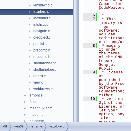
Caban (for 
iehtmlwnd.c
►
CodeWeavers
)
iexplore.c
►
    6
 *
inetfolder.c
►
    7
 * This 
library is 
intshcut.c
►
free 
software; 
navigate.c
►
you can 
oleobject.c
►
redistribut
e it and/or
persist.c
►
    8
 * modify 
it under 
precomp.h
►
the terms 
resource.h
of the GNU 
►
Lesser 
shellbrowser.c
►
General 
Public
shelluihelper.c
►
    9
 * License 
as 
urlhist.c
►
published 
view.c
►
by the Free 
Software 
webbrowser.c
►
Foundation; 
either
iernonce
►
   10
 * version 
ifmon
►
2.1 of the 
License, or 
imaadp32.acm
►
(at your 
option) any 
imagehlp
►
later 
inetcomm
►
version.
   11
 *
dll
win32
ieframe
iexplore.c
inetmib1
►
   12
 * This 