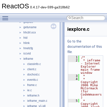
fmifs
►
ReactOS
fontsub
►
0.4.17-dev-599-ga318b62
framedyn
►
Toggle main menu visibility
fusion
►
gdiplus
►
getuname
►
iexplore.c
hhctrl.ocx
►
hid
►
Go to the
hlink
►
documentation of this
hnetcfg
►
file.
iccvid
►
    1
/*
ieframe
▼
    2
 * ieframe 
- Internet 
classinfo.c
►
Explorer 
client.c
►
main frame 
window
dochost.c
►
    3
 *
    4
 * 
events.c
►
Copyright 
frame.c
2006 Mike 
►
McCormack 
ie.c
►
(for 
CodeWeavers
ieframe.h
►
)
    5
 * 
ieframe_main.c
►
Copyright 
ieframe_v1.idl
►
2006 Jacek 