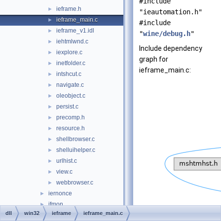
#include
ieframe.h
►
"ieautomation.h"
ieframe_main.c
►
#include
ieframe_v1.idl
►
"
wine/debug.h
"
iehtmlwnd.c
►
Include dependency
iexplore.c
►
graph for
inetfolder.c
►
ieframe_main.c:
intshcut.c
►
navigate.c
►
oleobject.c
►
persist.c
►
precomp.h
►
resource.h
►
shellbrowser.c
►
shelluihelper.c
►
urlhist.c
►
view.c
►
webbrowser.c
►
iernonce
►
ifmon
►
dll
win32
ieframe
ieframe_main.c
imaadp32.acm
►