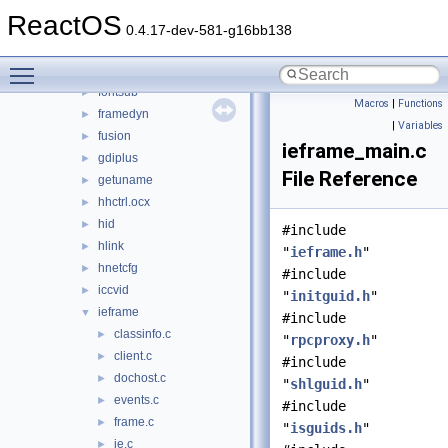
dwmapi
►
ReactOS
faultrep
►
0.4.17-dev-581-g16bb138
fltlib
►
Toggle main menu visibility
fmifs
►
fontsub
►
Macros
|
Functions
framedyn
►
|
Variables
fusion
►
ieframe_main.c
gdiplus
►
File Reference
getuname
►
hhctrl.ocx
►
hid
►
#include
hlink
►
"
ieframe.h
"
hnetcfg
►
#include
iccvid
►
"
initguid.h
"
ieframe
▼
#include
classinfo.c
►
"
rpcproxy.h
"
client.c
►
#include
dochost.c
►
"
shlguid.h
"
events.c
►
#include
frame.c
►
"
isguids.h
"
ie.c
►