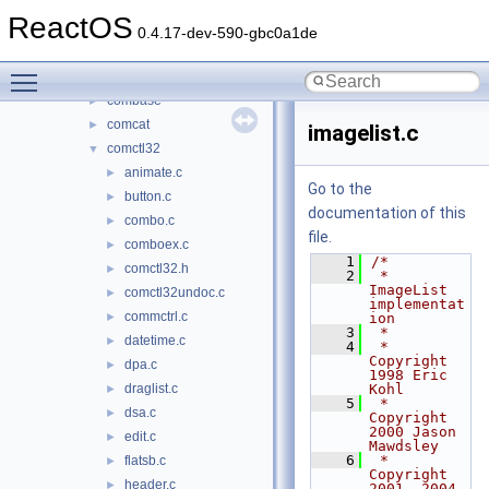
bthci
►
ReactOS
cabinet
►
0.4.17-dev-590-gbc0a1de
cards
►
Toggle main menu visibility
clusapi
►
combase
►
comcat
►
imagelist.c
comctl32
▼
animate.c
►
Go to the
button.c
►
documentation of this
combo.c
►
file.
comboex.c
►
    1
/*
comctl32.h
►
    2
 *  
ImageList 
comctl32undoc.c
►
implementat
commctrl.c
►
ion
    3
 *
datetime.c
►
    4
 *  
Copyright 
dpa.c
►
1998 Eric 
draglist.c
Kohl
►
    5
 *  
dsa.c
►
Copyright 
2000 Jason 
edit.c
►
Mawdsley
    6
 *  
flatsb.c
►
Copyright 
header.c
►
2001, 2004 