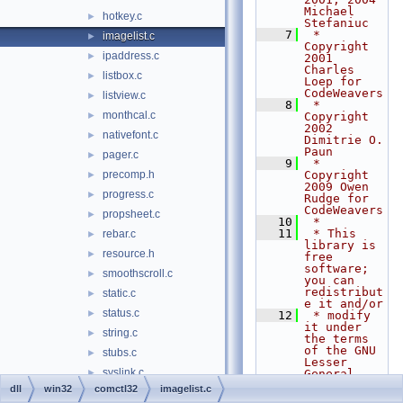
Michael 
hotkey.c
►
Stefaniuc
    7
 *  
imagelist.c
►
Copyright 
ipaddress.c
►
2001 
Charles 
listbox.c
►
Loep for 
CodeWeavers
listview.c
►
    8
 *  
monthcal.c
►
Copyright 
2002 
nativefont.c
►
Dimitrie O. 
Paun
pager.c
►
    9
 *  
precomp.h
Copyright 
►
2009 Owen 
progress.c
►
Rudge for 
CodeWeavers
propsheet.c
►
   10
 *
   11
 * This 
rebar.c
►
library is 
resource.h
►
free 
software; 
smoothscroll.c
►
you can 
redistribut
static.c
►
e it and/or
status.c
►
   12
 * modify 
it under 
string.c
►
the terms 
of the GNU 
stubs.c
►
Lesser 
syslink.c
►
General 
Public
dll
win32
comctl32
imagelist.c
tab.c
►
   13
 * License 