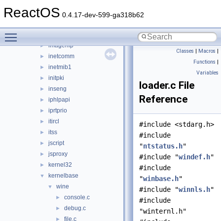
ieframe
►
ReactOS
iernonce
►
0.4.17-dev-599-ga318b62
ifmon
►
Toggle main menu visibility
imaadp32.acm
►
imagehlp
►
Classes
|
Macros
|
inetcomm
►
Functions
|
inetmib1
►
Variables
initpki
►
loader.c File
inseng
►
Reference
iphlpapi
►
iprtprio
►
itircl
►
#include <stdarg.h>
itss
►
#include
jscript
►
"
ntstatus.h
"
jsproxy
►
#include "
windef.h
"
kernel32
►
#include
kernelbase
▼
"
winbase.h
"
wine
▼
#include "
winnls.h
"
console.c
►
#include
debug.c
►
"winternl.h"
file.c
►