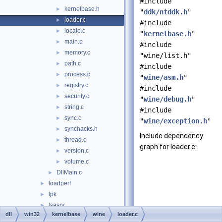
#include
kernelbase.h
►
"
ddk/ntddk.h
"
loader.c
►
#include
locale.c
►
"
kernelbase.h
"
main.c
►
#include
memory.c
►
"wine/list.h"
path.c
►
#include
process.c
►
"
wine/asm.h
"
registry.c
►
#include
security.c
►
"
wine/debug.h
"
string.c
►
#include
sync.c
►
"
wine/exception.h
"
synchacks.h
►
Include dependency
thread.c
►
graph for loader.c:
version.c
►
volume.c
►
DllMain.c
►
loadperf
►
lpk
►
lsasrv
►
dll
win32
kernelbase
wine
loader.c
mapi32
►