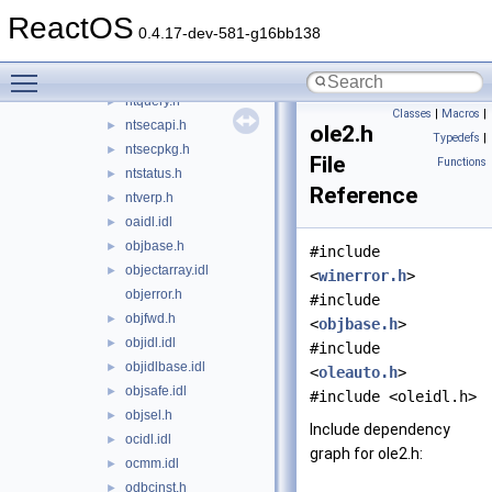
ntiologc.h
►
ReactOS
ntioring_x.h
►
0.4.17-dev-581-g16bb138
ntldap.h
►
Toggle main menu visibility
ntlsa.h
►
ntquery.h
►
Classes
|
Macros
|
ntsecapi.h
►
ole2.h
Typedefs
|
ntsecpkg.h
►
File
Functions
ntstatus.h
►
Reference
ntverp.h
►
oaidl.idl
►
objbase.h
►
#include
objectarray.idl
►
<
winerror.h
>
objerror.h
#include
objfwd.h
►
<
objbase.h
>
objidl.idl
►
#include
objidlbase.idl
►
<
oleauto.h
>
objsafe.idl
►
#include <oleidl.h>
objsel.h
►
Include dependency
ocidl.idl
►
graph for ole2.h:
ocmm.idl
►
odbcinst.h
►