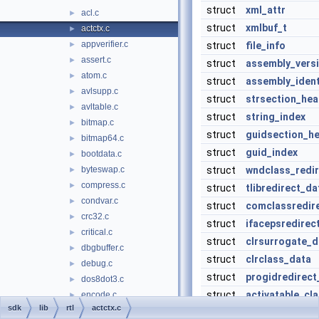
struct
xml_attr
acl.c
►
struct
xmlbuf_t
actctx.c
►
appverifier.c
►
struct
file_info
assert.c
►
struct
assembly_vers
atom.c
►
struct
assembly_ident
avlsupp.c
►
struct
strsection_hea
avltable.c
►
struct
string_index
bitmap.c
►
struct
guidsection_h
bitmap64.c
►
struct
guid_index
bootdata.c
►
byteswap.c
struct
wndclass_redi
►
compress.c
►
struct
tlibredirect_da
condvar.c
►
struct
comclassredir
crc32.c
►
struct
ifacepsredirec
critical.c
►
struct
clrsurrogate_d
dbgbuffer.c
►
struct
clrclass_data
debug.c
►
struct
progidredirect
dos8dot3.c
►
struct
activatable_cl
encode.c
►
sdk
lib
rtl
actctx.c
env.c
►
struct
progids