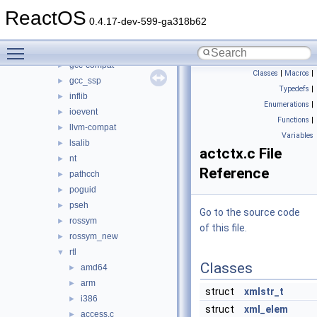
epsapi
►
ReactOS
evtlib
►
0.4.17-dev-599-ga318b62
fast486
►
Toggle main menu visibility
fslib
►
gcc-compat
►
Classes
|
Macros
|
gcc_ssp
►
Typedefs
|
inflib
►
Enumerations
|
ioevent
►
Functions
|
llvm-compat
►
Variables
lsalib
►
actctx.c File
nt
►
Reference
pathcch
►
poguid
►
pseh
►
Go to the source code
rossym
►
of this file.
rossym_new
►
rtl
▼
Classes
amd64
►
arm
►
struct
xmlstr_t
i386
►
struct
xml_elem
access.c
►