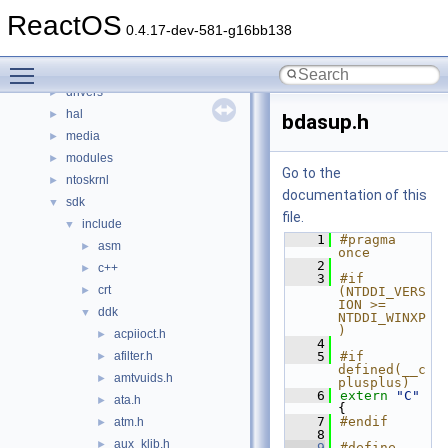
File List
▼
ReactOS
base
►
0.4.17-dev-581-g16bb138
boot
►
Toggle main menu visibility
dll
►
drivers
►
hal
►
bdasup.h
media
►
modules
►
Go to the
ntoskrnl
►
documentation of this
sdk
▼
file.
include
▼
    1
#pragma 
asm
►
once
    2
c++
►
    3
#if 
crt
►
(NTDDI_VERS
ION >= 
ddk
▼
NTDDI_WINXP
)
acpiioct.h
►
    4
afilter.h
    5
#if 
►
defined(__c
amtvuids.h
►
plusplus)
    6
extern
"C"
ata.h
►
{
    7
#endif
atm.h
►
    8
aux_klib.h
►
    9
#define 