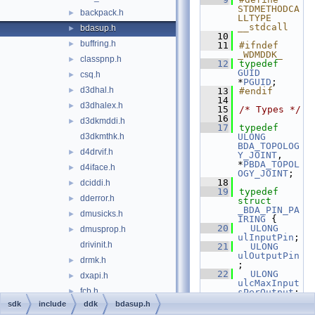
STDMETHODCA
backpack.h
►
LLTYPE 
__stdcall
bdasup.h
►
   10
buffring.h
►
   11
#ifndef 
_WDMDDK_
classpnp.h
►
   12
typedef
GUID
csq.h
►
*
PGUID
;
d3dhal.h
►
   13
#endif
   14
d3dhalex.h
►
   15
/* Types */
   16
d3dkmddi.h
►
   17
typedef
d3dkmthk.h
ULONG
BDA_TOPOLOG
d4drvif.h
►
Y_JOINT
, 
*
PBDA_TOPOL
d4iface.h
►
OGY_JOINT
;
   18
dciddi.h
►
   19
typedef
dderror.h
►
struct 
_BDA_PIN_PA
dmusicks.h
►
IRING
 {
   20
ULONG
dmusprop.h
►
ulInputPin
;
drivinit.h
   21
ULONG
ulOutputPin
drmk.h
►
;
   22
ULONG
dxapi.h
►
ulcMaxInput
fcb.h
►
sPerOutput
;
   23
ULONG
sdk
include
ddk
bdasup.h
fcbtable.h
►
ulcMinInput