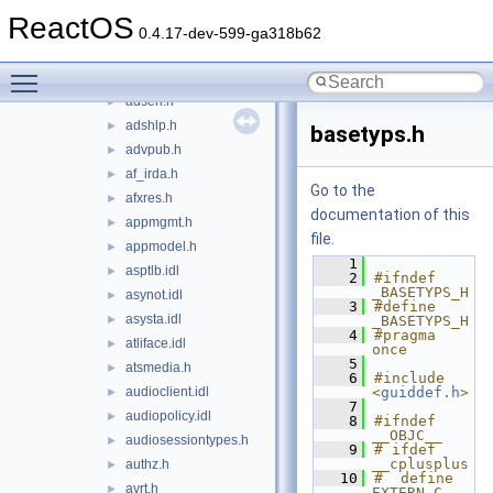
activation.idl
►
ReactOS
activaut.idl
►
0.4.17-dev-599-ga318b62
activdbg.idl
►
Toggle main menu visibility
activscp.idl
►
adserr.h
►
adshlp.h
►
basetyps.h
advpub.h
►
af_irda.h
►
Go to the
afxres.h
►
documentation of this
appmgmt.h
►
file.
appmodel.h
►
    1
asptlb.idl
►
    2
#ifndef 
_BASETYPS_H
asynot.idl
►
    3
#define 
asysta.idl
►
_BASETYPS_H
    4
#pragma 
atliface.idl
►
once
    5
atsmedia.h
►
    6
#include 
audioclient.idl
<
guiddef.h
>
►
    7
audiopolicy.idl
►
    8
#ifndef 
__OBJC__
audiosessiontypes.h
►
    9
# ifdef 
__cplusplus
authz.h
►
   10
#  define 
avrt.h
►
EXTERN_C 