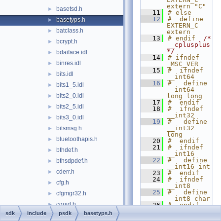
extern "C"
basetsd.h
►
   11
# else
   12
#  define 
basetyps.h
►
EXTERN_C 
batclass.h
►
extern
   13
# endif  
/* 
bcrypt.h
►
__cplusplus 
*/
bdaiface.idl
►
   14
# ifndef 
binres.idl
►
_MSC_VER
   15
#  ifndef 
bits.idl
►
__int64
   16
#   define 
bits1_5.idl
►
__int64 
bits2_0.idl
long long
►
   17
#  endif
bits2_5.idl
►
   18
#  ifndef 
__int32
bits3_0.idl
►
   19
#   define 
__int32 
bitsmsg.h
►
long
bluetoothapis.h
►
   20
#  endif
   21
#  ifndef 
bthdef.h
►
__int16
   22
#   define 
bthsdpdef.h
►
__int16 int
cderr.h
►
   23
#  endif
   24
#  ifndef 
cfg.h
►
__int8
   25
#   define 
cfgmgr32.h
►
__int8 char
cguid.h
►
   26
#  endif
   27
# endif
sdk
include
psdk
basetyps.h
chstring.h
►
   28
# ifndef 