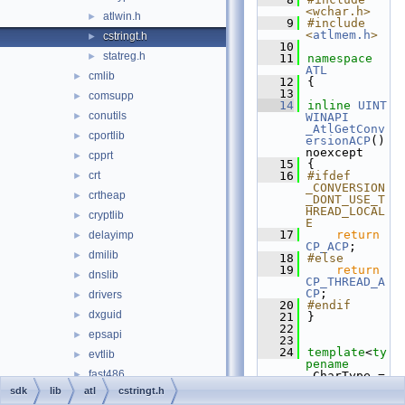
<wchar.h>
atlwin.h
►
    9
#include 
<
atlmem.h
>
cstringt.h
►
   10
statreg.h
►
   11
namespace 
ATL
cmlib
►
   12
{
   13
comsupp
►
   14
inline
UINT
conutils
►
WINAPI
_AtlGetConv
cportlib
►
ersionACP
() 
noexcept
cpprt
►
   15
{
crt
   16
#ifdef 
►
_CONVERSION
crtheap
►
_DONT_USE_T
HREAD_LOCAL
cryptlib
►
E
   17
return
delayimp
►
CP_ACP
;
dmilib
►
   18
#else
   19
return
dnslib
►
CP_THREAD_A
CP
;
drivers
►
   20
#endif
dxguid
►
   21
}
   22
epsapi
►
   23
   24
template
<
ty
evtlib
►
pename
fast486
►
_CharType = 
wchar_t
>
sdk
lib
atl
cstringt.h
fslib
►
   25
class 