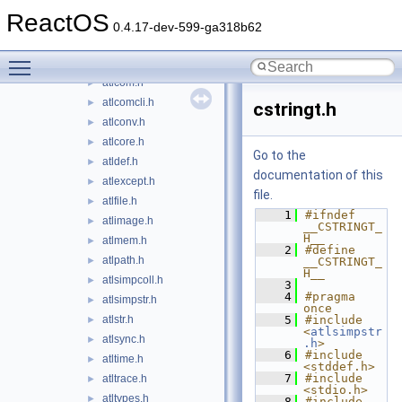
atl
▼
ReactOS
atlalloc.h
►
0.4.17-dev-599-ga318b62
atlbase.h
►
Toggle main menu visibility
atlcoll.h
►
atlcom.h
►
atlcomcli.h
►
cstringt.h
atlconv.h
►
atlcore.h
►
Go to the
atldef.h
►
documentation of this
atlexcept.h
►
file.
atlfile.h
►
    1
#ifndef 
atlimage.h
►
__CSTRINGT_
H__
atlmem.h
►
    2
#define 
atlpath.h
►
__CSTRINGT_
H__
atlsimpcoll.h
►
    3
    4
#pragma 
atlsimpstr.h
►
once
atlstr.h
    5
#include 
►
<
atlsimpstr
atlsync.h
►
.h
>
    6
#include 
atltime.h
►
<stddef.h>
    7
#include 
atltrace.h
►
<stdio.h>
atltypes.h
►
    8
#include 