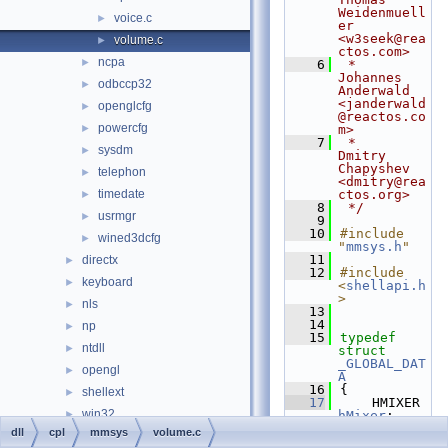
Weidenmuell
voice.c
►
er 
<w3seek@rea
volume.c
►
ctos.com>
ncpa
►
    6
 *                  
Johannes 
odbccp32
►
Anderwald 
<janderwald
openglcfg
►
@reactos.co
powercfg
►
m>
    7
 *                  
sysdm
►
Dmitry 
Chapyshev 
telephon
►
<dmitry@rea
timedate
ctos.org>
►
    8
 */
usrmgr
►
    9
   10
#include 
wined3dcfg
►
"
mmsys.h
"
   11
directx
►
   12
#include 
keyboard
►
<
shellapi.h
>
nls
►
   13
   14
np
►
   15
typedef
ntdll
►
struct 
_GLOBAL_DAT
opengl
►
A
   16
{
shellext
►
   17
    HMIXER 
win32
►
hMixer
;
   18
HICON
dll
cpl
mmsys
volume.c
drivers
►
hIconMuted
;