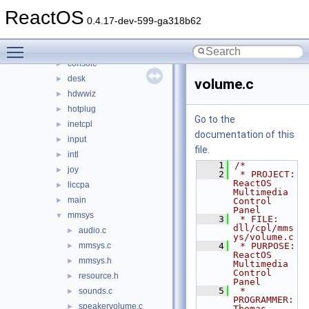
appcompat
►
ReactOS
cpl
▼
0.4.17-dev-599-ga318b62
access
►
Toggle main menu visibility
appwiz
►
console
►
desk
►
volume.c
hdwwiz
►
hotplug
►
Go to the
inetcpl
►
documentation of this
input
►
file.
intl
►
    1
/*
joy
►
    2
 * PROJECT:         
ReactOS 
liccpa
►
Multimedia 
main
►
Control 
Panel
mmsys
▼
    3
 * FILE:            
dll/cpl/mms
audio.c
►
ys/volume.c
mmsys.c
    4
 * PURPOSE:         
►
ReactOS 
mmsys.h
►
Multimedia 
Control 
resource.h
►
Panel
    5
 * 
sounds.c
►
PROGRAMMER:      
speakervolume.c
►
Thomas 