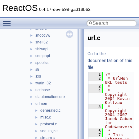
secur32
►
ReactOS
serialui
►
0.4.17-dev-599-ga318b62
services
►
Toggle main menu visibility
setupapi
►
shcore
►
shdocvw
►
url.c
shell32
►
shlwapi
►
Go to the
snmpapi
►
documentation of this
spoolss
►
file.
sti
►
    1
/*
sxs
►
    2
 * UrlMon 
URL tests
twain_32
►
    3
 *
ucrtbase
►
    4
 * 
Copyright 
uiautomationcore
►
2004 Kevin 
Koltzau
urlmon
▼
    5
 * 
generated.c
Copyright 
►
2004-2007 
misc.c
►
Jacek Caban 
for 
protocol.c
►
CodeWeavers
    6
 *
sec_mgr.c
►
    7
 * This 
stream.c
►
library is 